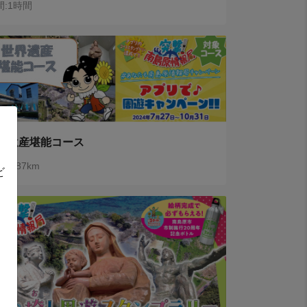
間:1時間
界遺産堪能コース
:7.87km
ビ
。