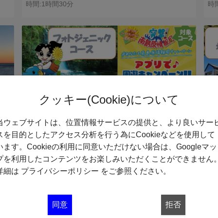
時間:1時間30分
時
クッキー(Cookie)について
世
フォトジェニックコース
距離:40.75km
距離
当ウェブサイトは、位置情報サービスの提供と、より良いサー
スを目的としたアクセス分析を行う為にCookieなどを使用して
います。Cookieの利用に同意いただけない場合は、Googleマッ
プを利用したコンテンツをお楽しみいただくことができません
詳細は
プライバシーポリシー
をご参照ください。
同意
拒否
サイクリングコース