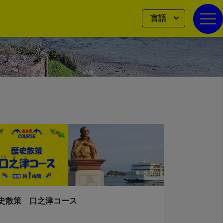
言語
togg
史散策 口之津コース