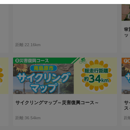

ッ
距離:22.16km
サイクリングマップ～災害復興コース～
サ
ス
距離:36.54km
距離