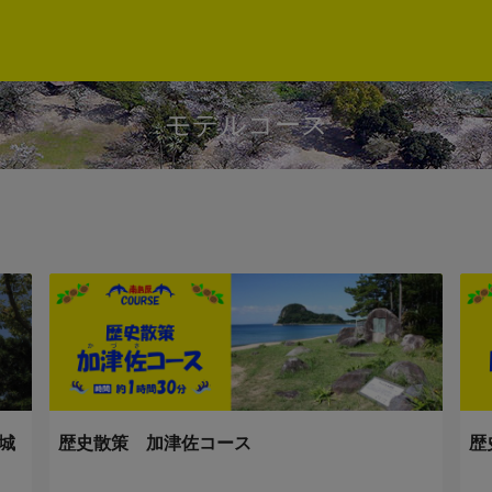
モデルコース
城
歴史散策 加津佐コース
歴