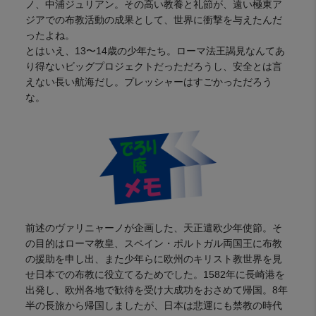
ノ、中浦ジュリアン。その高い教養と礼節が、遠い極東ア
ジアでの布教活動の成果として、世界に衝撃を与えたんだ
ったよね。
とはいえ、13〜14歳の少年たち。ローマ法王謁見なんてあ
り得ないビッグプロジェクトだっただろうし、安全とは言
えない長い航海だし。プレッシャーはすごかっただろう
な。
前述のヴァリニャーノが企画した、天正遣欧少年使節。そ
の目的はローマ教皇、スペイン・ポルトガル両国王に布教
の援助を申し出、また少年らに欧州のキリスト教世界を見
せ日本での布教に役立てるためでした。1582年に長崎港を
出発し、欧州各地で歓待を受け大成功をおさめて帰国。8年
半の長旅から帰国しましたが、日本は悲運にも禁教の時代