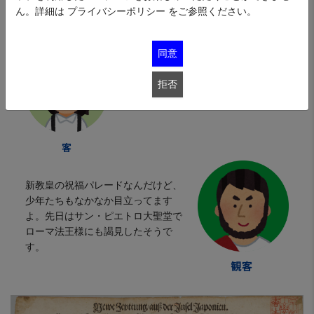
ドルみたいに拍手と歓声を浴びてる！沿道の観客に聞いて
ん。詳細は
プライバシーポリシー
をご参照ください。
みよう。
同意
拒否
すみません、なんの行列です?
新教皇の祝福パレードなんだけど、
少年たちもなかなか目立ってます
よ。先日はサン・ピエトロ大聖堂で
ローマ法王様にも謁見したそうで
す。