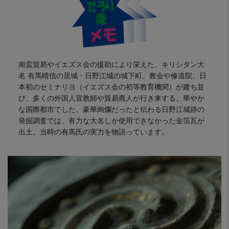
南蛮貿易やイエズス会の援助により栄えた、キリシタン大
名 有馬晴信の居城・日野江城の城下町。教会や修道院、日
本初のセミナリヨ（イエズス会の初等教育機関）が建ち並
び、多くの外国人宣教師や貿易商人が行き来する、華やか
な国際都市でした。豪華絢爛だったと伝わる日野江城跡の
発掘調査では、有力な大名しか使用できなかった金箔瓦が
出土。当時の有馬氏の実力を物語っています。