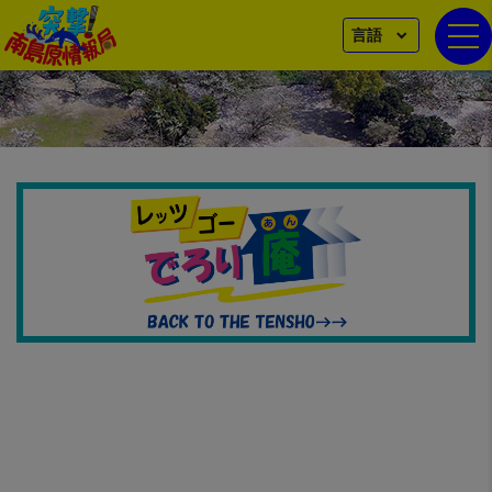
言語
togg