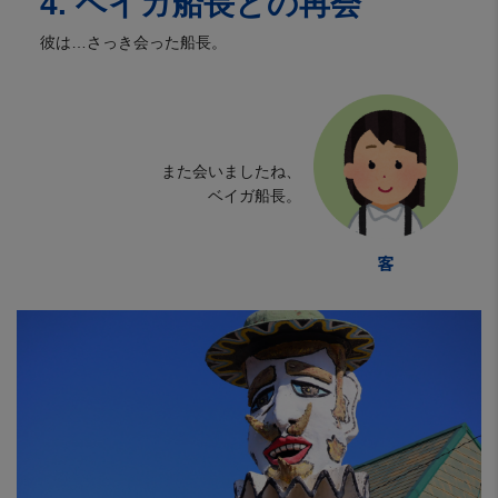
4. ベイガ船長との再会
彼は…さっき会った船長。
また会いましたね、
ベイガ船長。