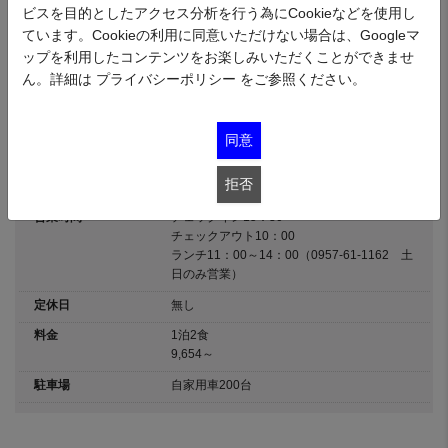
ビスを目的としたアクセス分析を行う為にCookieなどを使用し
身、寿司など、豪華メニューの目白押し。さらにアルコールも飲み放題！
（90分間）天然温泉「天空の湯」では日頃の疲れもリフレッシュ。海を眺め
ています。Cookieの利用に同意いただけない場合は、Googleマ
る空中露天風呂では美しい景色に、心まで癒されます。
ップを利用したコンテンツをお楽しみいただくことができませ
ん。詳細は
プライバシーポリシー
をご参照ください。
住所
長崎県南島原市深江町甲5292-2
Url
URL
同意
カテゴリ
宿泊
/
グルメ
/
店舗
拒否
Tel
0957-72-5420
営業時間
チェックイン15：30
チェックアウト10：00
ランチ11：00～14：00（0957-61-1162 土
日のみ営業）
定休日
無し
料金
1泊2食
9,654～
駐車場
自家用車200台