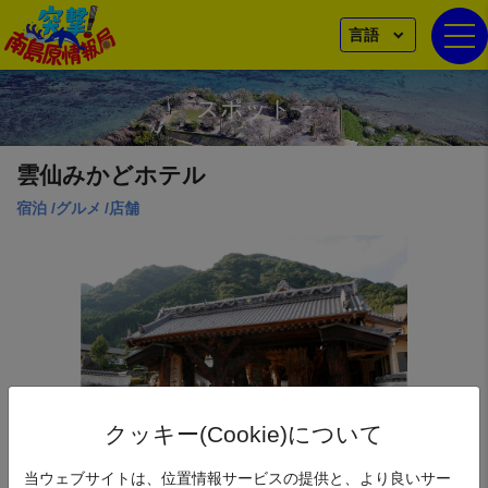
言語
togg
スポット
雲仙みかどホテル
宿泊
/
グルメ
/
店舗
クッキー(Cookie)について
当ウェブサイトは、位置情報サービスの提供と、より良いサー
みかどホテルの醍醐味は何と言ってもバイキング。上質な国産牛、蟹、刺