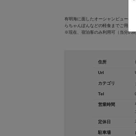
有明海に面したオーシャンビューの
らちゃんぽんなどの軽食までご用意
※現在、宿泊客のみ利用可（当分の
住所
Url
カテゴリ
Tel
営業時間
定休日
駐車場