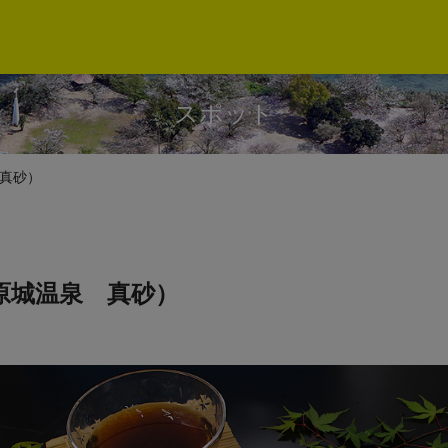
スポット
真砂）
原城温泉 真砂）