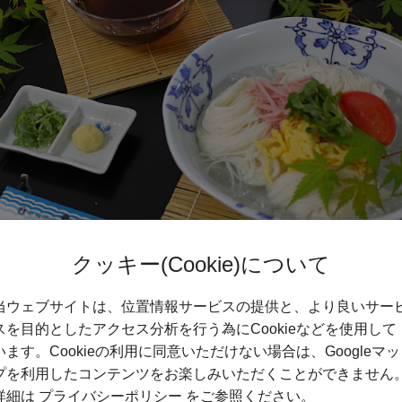
クッキー(Cookie)について
冷そうめん
当ウェブサイトは、位置情報サービスの提供と、より良いサー
ン対象】
スを目的としたアクセス分析を行う為にCookieなどを使用して
025.8.31の期間限定提供の場合があります。
います。Cookieの利用に同意いただけない場合は、Googleマッ
プを利用したコンテンツをお楽しみいただくことができません
詳細は
プライバシーポリシー
をご参照ください。