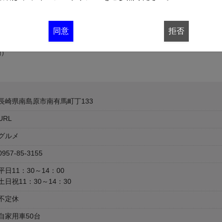
お部屋で、新鮮な海の幸、地元の野菜を取り入れ食材の持ち味を活かし
同意
拒否
しております。
間）
長崎県南島原市南有馬町丁133
URL
グルメ
0957-85-3155
平日11：30～14：00
土日祝11：30～14：30
不定休
自家用車50台