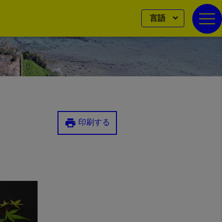
言語
togg
print
印刷する