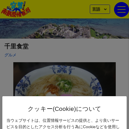
言語
togg
スポット
千里食堂
グルメ
クッキー(Cookie)について
当ウェブサイトは、位置情報サービスの提供と、より良いサー
力ソーメン
ビスを目的としたアクセス分析を行う為にCookieなどを使用し
【南島原そうめん鉢夏のキャンペーン対象】