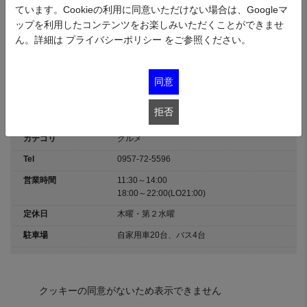
ています。Cookieの利用に同意いただけない場合は、Googleマ
※こちらのメニューは2025.7.1～2025.8.31の期間限定提供の場合がありま
ップを利用したコンテンツをお楽しみいただくことができませ
す。
ん。詳細は
プライバシーポリシー
をご参照ください。
深江町国道251号線沿いにあり立地条件も良く、駐車場も広く完備しておりま
す。お昼の日替ランチ（ごはんおかわり自由）はボリューム満点で用意して
います。夜はアルコール（水曜日は350円）や居酒屋メニューも用意しており
同意
ますので、皆様のお越しをお待ちしております。
拒否
住所
長崎県南島原市深江町丁5619
カテゴリ
グルメ
Tel
0957-72-5596
営業時間
11:30～14:00
18:00～22:00(LO21:00)
定休日
木曜・第２水曜
駐車場
自家用車20台、バス4台
クッキーの同意がないため表示できません