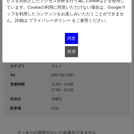
ビスを目的としたアクセス分析を行う為にCookieなどを使用し
※こちらのメニューは2025.7.1～2025.8.31の期間限定提供の場合がありま
ています。Cookieの利用に同意いただけない場合は、Googleマ
す。
ップを利用したコンテンツをお楽しみいただくことができませ
ん。詳細は
プライバシーポリシー
をご参照ください。
※要予約
有明海の新鮮なお魚をいただくことができます。お寿司をはじめとする海鮮
同意
料理も自慢ですが、各種定食などもご用意しておりますので、ぜひいらっし
ゃいませ！
拒否
住所
長崎県南島原市有家町中須川224
カテゴリ
グルメ
Tel
0957-82-2287
営業時間
11:00～14:00
17:00～22:00
定休日
月曜日
駐車場
13台
クッキーの同意がないため表示できません