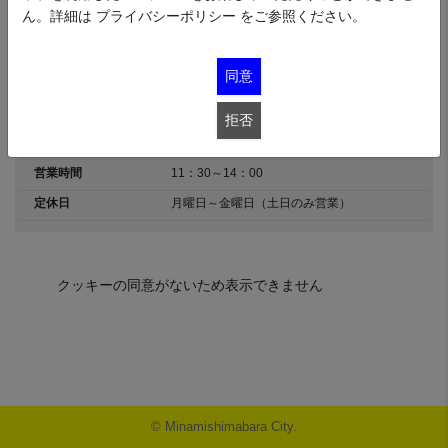
ん。詳細は
プライバシーポリシー
をご参照ください。
※こちらのメニューは2025.7.1～2025.8.31の期間限定提供の場合がありま
す。
同意
住所
長崎県南島原市西有家町長野4421
カテゴリ
グルメ
拒否
Tel
090-3884-0736
営業時間
11：30～14：00
定休日
月曜日～金曜日（土日のみ営業）
クッキーの同意がないため表示できません
© Minamishimabara City.