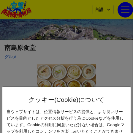
言語
togg
スポット
南島原食堂
グルメ
クッキー(Cookie)について
当ウェブサイトは、位置情報サービスの提供と、より良いサー
ビスを目的としたアクセス分析を行う為にCookieなどを使用し
ています。Cookieの利用に同意いただけない場合は、Googleマ
おかえりそうめんセット
ップを利用したコンテンツをお楽しみいただくことができませ
【南島原そうめん鉢夏のキャンペーン対象】