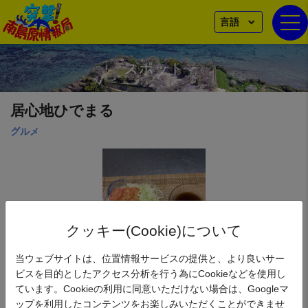
言語
togg
スポット
居心地ひでまる
グルメ
クッキー(Cookie)について
当ウェブサイトは、位置情報サービスの提供と、より良いサー
ビスを目的としたアクセス分析を行う為にCookieなどを使用し
ています。Cookieの利用に同意いただけない場合は、Googleマ
そうめん【冷】
ップを利用したコンテンツをお楽しみいただくことができませ
【南島原そうめん鉢夏のキャンペーン対象】