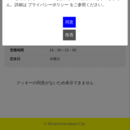
ん。詳細は
プライバシーポリシー
をご参照ください。
※こちらのメニューは2025.7.1～2025.8.31の期間限定提供の場合がありま
す。
同意
住所
長崎県南島原市西有家町須川3220-8
カテゴリ
グルメ
拒否
Tel
0957-82-8011
営業時間
18：00～23：00
定休日
水曜日
クッキーの同意がないため表示できません
© Minamishimabara City.