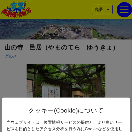
言語
togg
スポット
山の寺 邑居（やまのてら ゆうきょ）
グルメ
クッキー(Cookie)について
当ウェブサイトは、位置情報サービスの提供と、より良いサー
ビスを目的としたアクセス分析を行う為にCookieなどを使用し
平成１７年４月２９日、山の寺「邑居」の営みは始まりました。「邑（ゆ