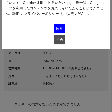
ています。Cookieの利用に同意いただけない場合は、Googleマ
う）」とは村や田舎、丘の上を表す言葉。「居」は住む暮らす、そして館を
ップを利用したコンテンツをお楽しみいただくことができませ
あらわします。つまり「邑居」とは、田舎に暮らすこと、丘の上の館という
意味を持っています。
ん。詳細は
プライバシーポリシー
をご参照ください。
豊かな自然、水源の森に抱かれ、眼下には一望の有明海。四季の花々と地の
食材を中心に旬をとらえた素朴な料理をご用意して、スタッフ一同、皆様の
お越しを心よりお待ちしております。
同意
住所
長崎県南島原市深江町戊3988-22
拒否
Url
公式HP
カテゴリ
グルメ
Tel
0957-65-1550
営業時間
11：00～14：00（混み具合で変動）
定休日
不定休（７月、８月は休みなし）
駐車場
約100台
クッキーの同意がないため表示できません