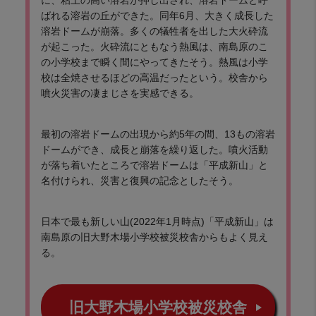
に、粘土の高い溶岩が押し出され、溶岩ドームと呼
ばれる溶岩の丘ができた。同年6月、大きく成長した
溶岩ドームが崩落。多くの犠牲者を出した大火砕流
が起こった。火砕流にともなう熱風は、南島原のこ
の小学校まで瞬く間にやってきたそう。熱風は小学
校は全焼させるほどの高温だったという。校舎から
噴火災害の凄まじさを実感できる。
最初の溶岩ドームの出現から約5年の間、13もの溶岩
ドームができ、成長と崩落を繰り返した。噴火活動
が落ち着いたところで溶岩ドームは「平成新山」と
名付けられ、災害と復興の記念としたそう。
日本で最も新しい山(2022年1月時点)「平成新山」は
南島原の旧大野木場小学校被災校舎からもよく見え
る。
旧大野木場小学校被災校舎