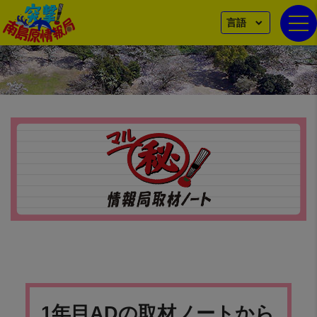
言語
togg
1年目ADの取材ノートから