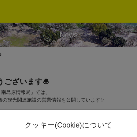
News

ございます🎍
！南島原情報局」では、
年始の観光関連施設の営業情報を公開しています✨
お願いします。
クッキー(Cookie)について