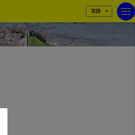
言語
togg